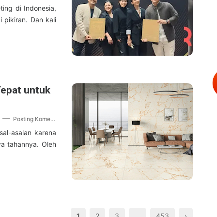
ting di Indonesia,
pikiran. Dan kali
Tepat untuk
Posting Komentar
sal-asalan karena
ya tahannya. Oleh
1
2
3
…
453
›