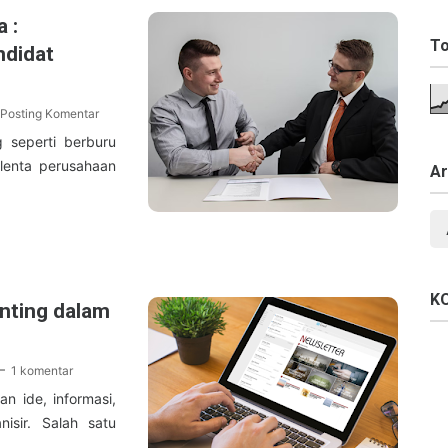
 :
To
didat
Posting Komentar
 seperti berburu
alenta perusahaan
Ar
K
nting dalam
1 komentar
n ide, informasi,
isir. Salah satu