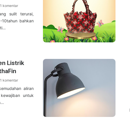
1 komentar
 sulit terurai,
5-10tahun bahkan
ti…
n Listrik
thaFin
1 komentar
emudahan aliran
i kewajiban untuk
a…