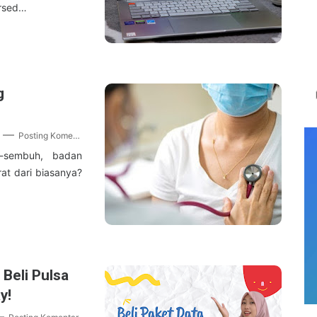
ersed…
g
Posting Komentar
-sembuh, badan
rat dari biasanya?
…
 Beli Pulsa
y!