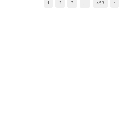
1
2
3
…
453
›