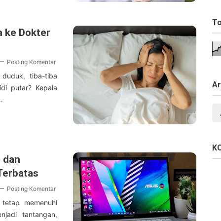
To
a ke Dokter
Posting Komentar
duduk, tiba-tiba
Ar
idi putar? Kepala
…
K
 dan
Terbatas
Posting Komentar
 tetap memenuhi
njadi tantangan,