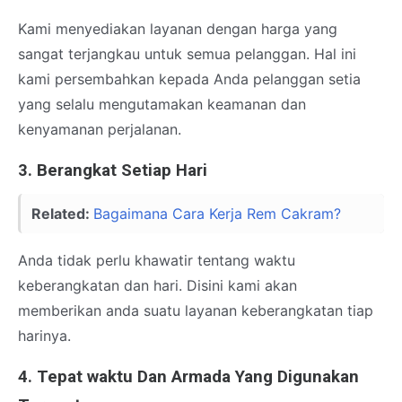
Kami menyediakan layanan dengan harga yang
sangat terjangkau untuk semua pelanggan. Hal ini
kami persembahkan kepada Anda pelanggan setia
yang selalu mengutamakan keamanan dan
kenyamanan perjalanan.
3. Berangkat Setiap Hari
Related:
Bagaimana Cara Kerja Rem Cakram?
Anda tidak perlu khawatir tentang waktu
keberangkatan dan hari. Disini kami akan
memberikan anda suatu layanan keberangkatan tiap
harinya.
4. Tepat waktu Dan Armada Yang Digunakan