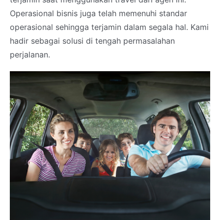
Operasional bisnis juga telah memenuhi standar
operasional sehingga terjamin dalam segala hal. Kami
hadir sebagai solusi di tengah permasalahan
perjalanan.