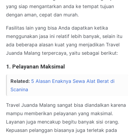
yang siap mengantarkan anda ke tempat tujuan
dengan aman, cepat dan murah.
Fasilitas lain yang bisa Anda dapatkan ketika
menggunakan jasa ini relatif lebih banyak, selain itu
ada beberapa alasan kuat yang menjadikan Travel
Juanda Malang terpercaya, yaitu sebagai berikut:
1. Pelayanan Maksimal
Related:
5 Alasan Enaknya Sewa Alat Berat di
Scanina
Travel Juanda Malang sangat bisa diandalkan karena
mampu memberikan pelayanan yang maksimal.
Layanan juga mencakup begitu banyak sisi orang.
Kepuasan pelanggan biasanya juga terletak pada