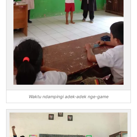
Waktu ndampingi adek-adek nge-game