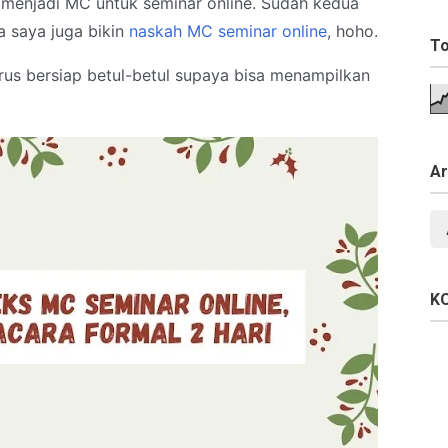
 menjadi MC untuk seminar online. Sudah kedua
a saya juga bikin
naskah MC seminar online
, hoho.
To
us bersiap betul-betul supaya bisa menampilkan
Ar
K