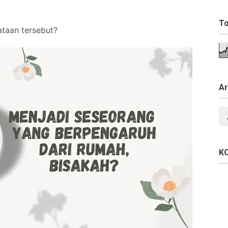
To
taan tersebut?
Ar
K