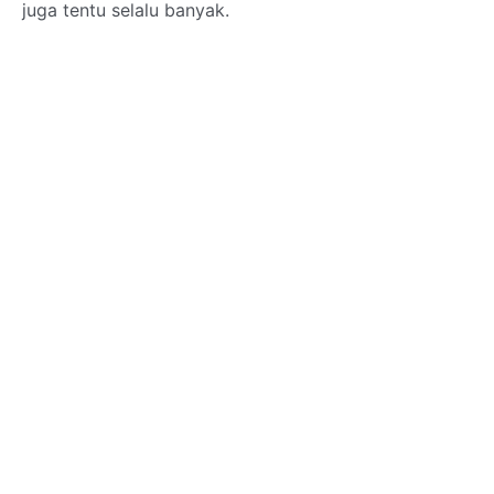
juga tentu selalu banyak.