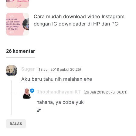
Cara mudah download video Instagram
dengan IG downloader di HP dan PC
26 komentar
Sugar
18 Juli 2018 pukul 20.25
Aku baru tahu nih malahan ehe
Rhoshandhayani KT
26 Juli 2018 pukul 06.01
hahaha, ya coba yuk
💕
BALAS