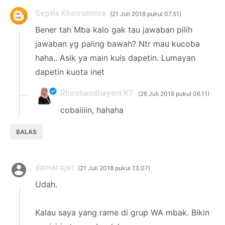
Septia Khoirunnisa
21 Juli 2018 pukul 07.51
Bener tah Mba kalo gak tau jawaban pilih
jawaban yg paling bawah? Ntr mau kucoba
haha.. Asik ya main kuis dapetin. Lumayan
dapetin kuota inet
Rhoshandhayani KT
26 Juli 2018 pukul 06.11
cobaiiiin, hahaha
BALAS
damarojat
21 Juli 2018 pukul 13.07
Udah.
Kalau saya yang rame di grup WA mbak. Bikin