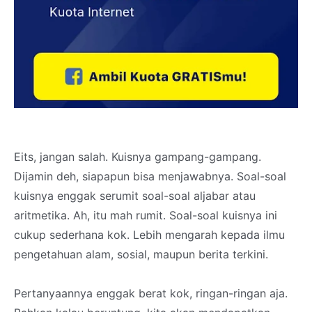
Eits, jangan salah. Kuisnya gampang-gampang.
Dijamin deh, siapapun bisa menjawabnya. Soal-soal
kuisnya enggak serumit soal-soal aljabar atau
aritmetika. Ah, itu mah rumit. Soal-soal kuisnya ini
cukup sederhana kok. Lebih mengarah kepada ilmu
pengetahuan alam, sosial, maupun berita terkini.
Pertanyaannya enggak berat kok, ringan-ringan aja.