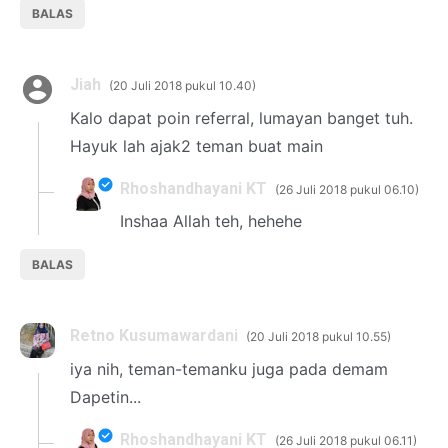
BALAS
Jiah
20 Juli 2018 pukul 10.40
Kalo dapat poin referral, lumayan banget tuh.
Hayuk lah ajak2 teman buat main
Rhoshandhayani KT
26 Juli 2018 pukul 06.10
Inshaa Allah teh, hehehe
BALAS
Retno Kusumawardani
20 Juli 2018 pukul 10.55
iya nih, teman-temanku juga pada demam
Dapetin...
Rhoshandhayani KT
26 Juli 2018 pukul 06.11