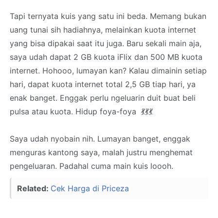
Tapi ternyata kuis yang satu ini beda. Memang bukan
uang tunai sih hadiahnya, melainkan kuota internet
yang bisa dipakai saat itu juga. Baru sekali main aja,
saya udah dapat 2 GB kuota iFlix dan 500 MB kuota
internet. Hohooo, lumayan kan? Kalau dimainin setiap
hari, dapat kuota internet total 2,5 GB tiap hari, ya
enak banget. Enggak perlu ngeluarin duit buat beli
pulsa atau kuota. Hidup foya-foya 💃💃💃
Saya udah nyobain nih. Lumayan banget, enggak
menguras kantong saya, malah justru menghemat
pengeluaran. Padahal cuma main kuis loooh.
Related:
Cek Harga di Priceza