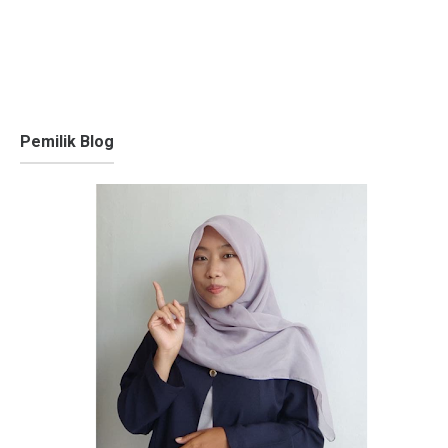
Pemilik Blog