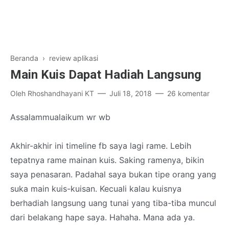
Beranda
›
review aplikasi
Main Kuis Dapat Hadiah Langsung
Oleh
Rhoshandhayani KT
Juli 18, 2018
26 komentar
Assalammualaikum wr wb
Akhir-akhir ini timeline fb saya lagi rame. Lebih
tepatnya rame mainan kuis. Saking ramenya, bikin
saya penasaran. Padahal saya bukan tipe orang yang
suka main kuis-kuisan. Kecuali kalau kuisnya
berhadiah langsung uang tunai yang tiba-tiba muncul
dari belakang hape saya. Hahaha. Mana ada ya.