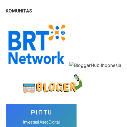
KOMUNITAS