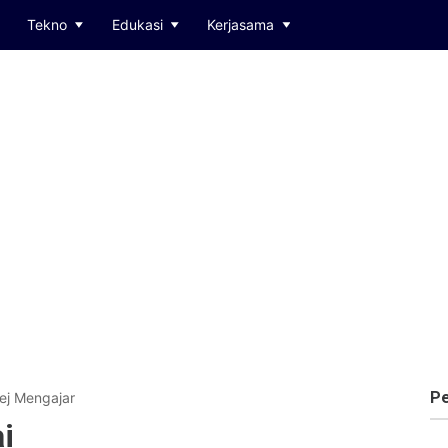
Tekno
Edukasi
Kerjasama
Pe
ej Mengajar
i