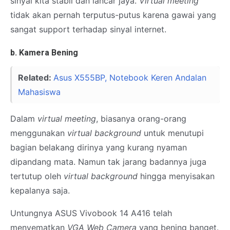
sinyal kita stabil dan lancar jaya.
Virtual meeting
tidak akan pernah terputus-putus karena gawai yang
sangat support terhadap sinyal internet.
b. Kamera Bening
Related:
Asus X555BP, Notebook Keren Andalan
Mahasiswa
Dalam
virtual meeting
, biasanya orang-orang
menggunakan
virtual background
untuk menutupi
bagian belakang dirinya yang kurang nyaman
dipandang mata. Namun tak jarang badannya juga
tertutup oleh
virtual background
hingga menyisakan
kepalanya saja.
Untungnya ASUS Vivobook 14 A416 telah
menyematkan
VGA Web Camera
yang bening banget.