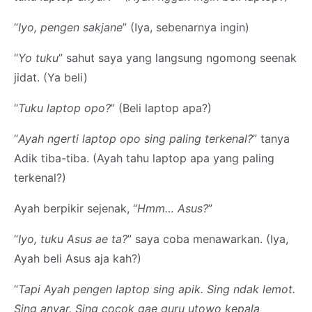
“
Iyo, pengen sakjane
” (Iya, sebenarnya ingin)
“
Yo tuku
” sahut saya yang langsung ngomong seenak
jidat. (Ya beli)
“
Tuku laptop opo?
” (Beli laptop apa?)
“
Ayah ngerti laptop opo sing paling terkenal?
” tanya
Adik tiba-tiba. (Ayah tahu laptop apa yang paling
terkenal?)
Ayah berpikir sejenak, “
Hmm… Asus?
”
“
Iyo, tuku Asus ae ta?
” saya coba menawarkan. (Iya,
Ayah beli Asus aja kah?)
“
Tapi Ayah pengen laptop sing apik. Sing ndak lemot.
Sing anyar. Sing cocok gae guru utowo kepala